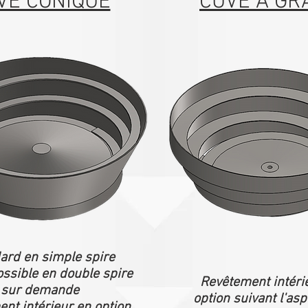
VE CONIQUE
CUVE A GR
ard en simple spire
ossible en double spire
Revêtement intéri
sur demande
option suivant l'asp
nt intérieur en option