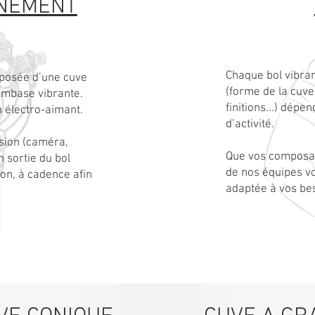
NNEMENT
Chaque bol vibran
mposée d’une cuve
(forme de la cuve
 embase vibrante.
finitions...) dépe
n électro-aimant.
d’activité.
sion (caméra,
Que vos composant
n sortie du bol
de nos équipes vo
ion, à cadence afin
adaptée à vos be